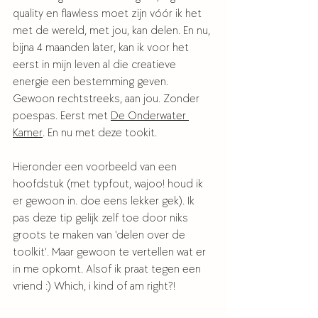
quality en flawless
moet zijn vóór ik het 
met de wereld, met jou, kan delen.
En nu, 
bijna 4 maanden later, kan ik voor het 
eerst in mijn leven al die creatieve 
energie een bestemming geven. 
Gewoon rechtstreeks, aan jou. Zonder 
poespas. Eerst met 
De Onderwater 
Kamer
. En nu met deze tookit. 
Hieronder een voorbeeld van een 
hoofdstuk (met typfout, wajoo! houd ik 
er gewoon in. doe eens lekker gek). Ik 
pas deze tip gelijk zelf toe door niks 
groots te maken van 'delen over de 
toolkit'. Maar gewoon te vertellen wat er 
in me opkomt. Alsof ik praat tegen een 
vriend :) Which, i kind of am right?!