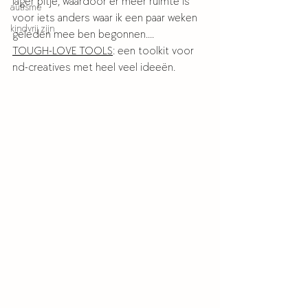
lager pitje, waardoor er meer ruimte is 
autisme
voor iets anders waar ik een paar weken 
kindvrij zijn
geleden mee ben begonnen.... 
TOUGH-LOVE TOOLS
: een toolkit voor 
nd-creatives met heel veel ideeën. 