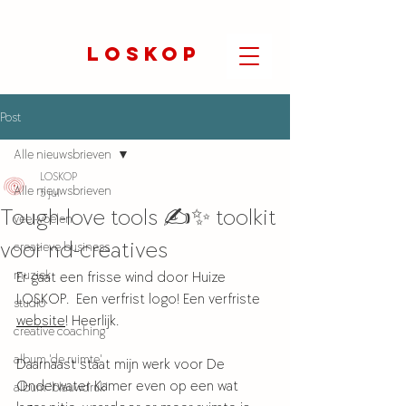
LOSKOP
Post
Alle nieuwsbrieven
LOSKOP
Alle nieuwsbrieven
5 jul
Tough-love tools ✍️✨ toolkit
veel-voelen
voor nd-creatives
creatieve business
muziek
Er gaat een frisse wind door Huize 
LOSKOP.  Een verfrist logo! Een verfriste 
studio
website
! Heerlijk.
creative coaching
album 'de ruimte'
Daarnaast staat mijn werk voor De 
Onderwater Kamer even op een wat 
album 'blauwdruk'