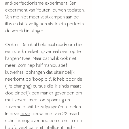
anti-perfectionisme experiment. Een 
experiment van 'fouten' durven toelaten. 
Van me niet meer vastklampen aan de 
illusie dat ik veilig ben als ik iets perfects 
de wereld in slinger. 
Ook nu. Ben ik al helemaal ready om hier 
een sterk marketing-verhaal over op te 
hangen? Nee. Maar dat wil ik ook niet 
meer. Zo'n nep half manipulatief 
kutverhaal ophangen dat uiteindelijk 
neerkomt op 'koop dit'. Ik heb door de 
(life changing) cursus die ik sinds maart 
doe eindelijk een manier gevonden om 
met zoveel meer ontspanning en 
zuiverheid shit te 
releasen 
én te delen. 
In deze 
deze
 nieuwsbrief van 22 maart 
schrijf ik nog over hoe een stem in mijn 
hoofd zegt dat shit intelligent, high-