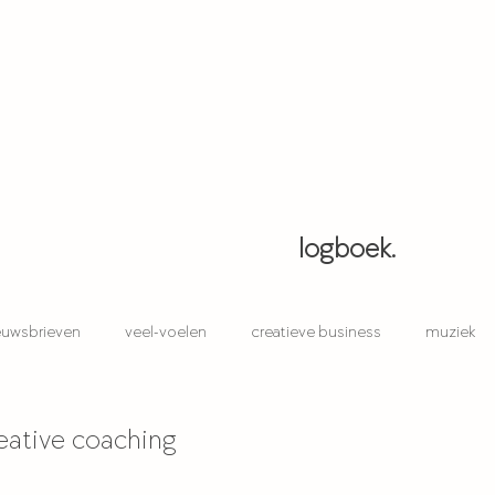
logboek.
ieuwsbrieven
veel-voelen
creatieve business
muziek
creative coaching
album 'de ruimte'
album 'blauwdruk'
eative coaching