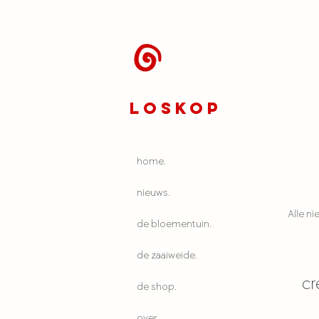
LOSKOP
home.
nieuws.
Alle n
de bloementuin.
de zaaiweide.
cr
de shop.
over.