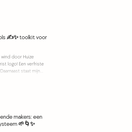
ols ✍️✨ toolkit voor
e wind door Huize
. Daarnaast staat mijn
derwater Kamer even
 pitje, waardoor er meer
ts anders waar ik een
den mee ben
creatives met heel veel
lende makers: een
systeem 🌱🌀✨
stond toen ik afgelopen