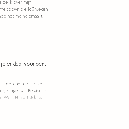
lde ik over mijn
 mijn jongere begeleidde:
meltdown die ik 3 weken
k een
 helemaal tot
je er klaar voor bent
 in de krant een artikel
e, zanger van Belgische
 Wolf. Hij vertelde wat