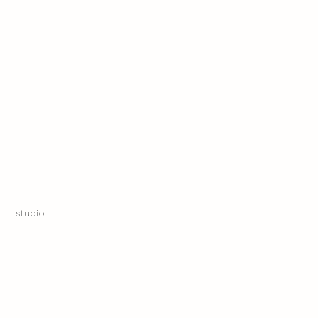
studio
autisme
kindvrij zijn