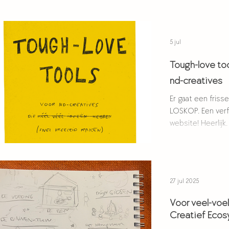
5 jul
Tough-love to
nd-creatives
Er gaat een friss
LOSKOP. Een verfrist logo! Een verfriste
website! Heerlijk
werk voor De On
op een wat lager
ruimte is voor ie
paar weken gele
27 jul 2025
begonnen.... TOUGH-LOVE TOOLS: een
toolkit voor nd-
Voor veel-voe
ideeën. Het idee voor het schrijven van
Creatief Eco
deze toolkit ont