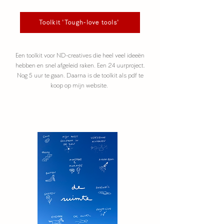
Toolkit 'Tough-love tools'
Een toolkit voor ND-creatives die heel veel ideeën
hebben en snel afgeleid raken. Een
24
uurproject.
Nog 5 uur te gaan. Daarna is de toolkit als pdf te
koop op mijn website.