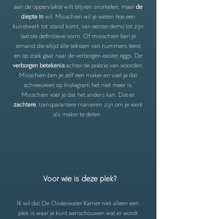
aan de oppervlakte wilt blijven snorkelen, maar
de
diepte in
wil. Misschien wil je weten hoe een
kunstwerk tot stand komt, van eerste demo tot zijn
laatste definitieve vorm. Of misschien ben je
iemand die altijd álle teksten van nummers leest
en op zoek gaat naar de verborgen easter eggs. De
verborgen betekenis
achter de poëzie van woorden.
Misschien ben je zelf een maker en voel je dat
schreeuwen op Instagram het niet meer is.
Misschien voel je dat het anders kan. Dat er
zachtere
, transparantere manieren zijn om je werk
als maker te delen.
Voor wie is deze plek?
Ik wil dat De Onderwater Kamer niet alleen een
plek is waar je kunt aanschouwen wat er wordt