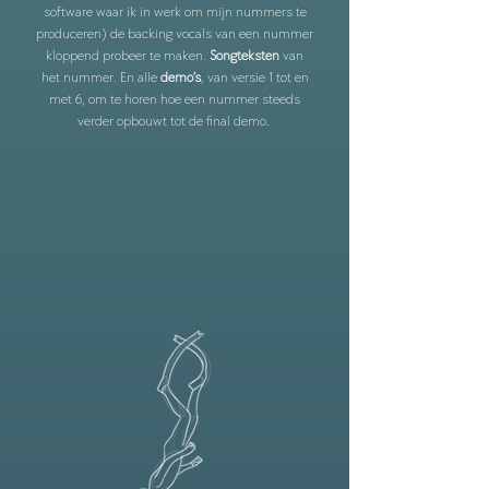
software waar ik in werk om mijn nummers te
produceren) de backing vocals van een nummer
kloppend probeer te maken.
Songteksten
van
het nummer. En alle
demo’s
, van versie 1 tot en
met 6, om te horen hoe een nummer steeds
verder opbouwt tot de final demo.