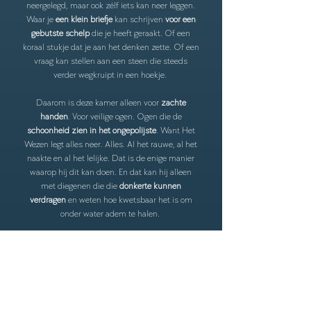
neergelegd, maar ook zélf iets kan neer leggen.
Waar je
een klein briefje
kan schrijven
voor een
gebutste schelp
die je heeft geraakt. Of een
koraal stukje dat je aan het denken zette. Of een
vraag kan stellen aan een steen die steeds
verder wegkruipt in een hoekje.
Daarom is deze kamer alleen voor
zachte
handen
. Voor veilige ogen. Ogen die de
schoonheid zien in het ongepolijste
. Want Het
Wezen legt alles neer. Alles. Al het rauwe, al het
naakte en al het lelijke. Dat is de enige manier
waarop hij dit kan doen. En dat kan hij alleen
met diegenen die die
donkerte kunnen
verdragen
en weten hoe kwetsbaar het is om
onder water adem te halen.