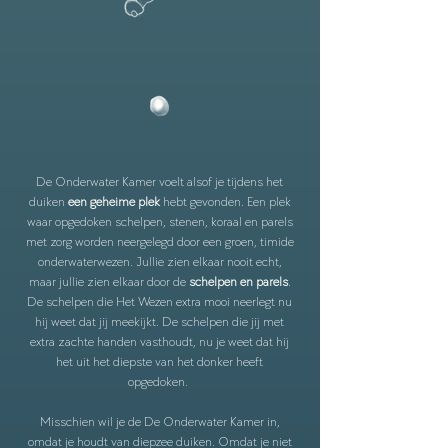
De Onderwater Kamer voelt alsof je tijdens het
duiken
een geheime plek
hebt gevonden. Een plek
waar opgedoken schelpen, stenen, koraal en parels
met zorg worden neergelegd door een groen, timide
onderwaterwezen. Jullie zien elkaar nooit echt,
maar jullie zien elkaar door de
schelpen en parels
.
De schelpen die Het Wezen extra mooi neerlegt nu
hij weet dat jij meekijkt. De schelpen die jij met
extra zachte handen vasthoudt, nu je weet dat hij
het uit het diepste van het donker heeft
opgedoken.
Misschien wil je de De Onderwater Kamer in,
omdat je houdt van diepzee duiken. Omdat je niet