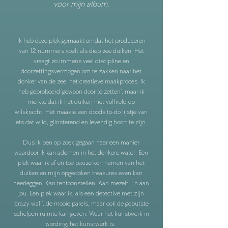
voor mijn album.
Ik heb deze plek gemaakt omdat het produceren
van 12 nummers voelt als diep zee duiken. Het
vraagt zo immens veel discipline en
doorzettingsvermogen om te zakken naar het
donker van de zee: het creatieve maakproces. Ik
heb geprobeerd 'gewoon door te zetten’, maar ik
merkte dat ik het duiken niet volhield op
wilskracht. Het maakte een doods to-do lijstje van
iets dat wild, glinsterend en levendig hoort te zijn.
Dus ik ben op zoek gegaan naar een manier
waardoor ik kan ademen in het donkere water. Een
plek waar ik af en toe pauze kon nemen van het
duiken en mijn opgedoken treasures even kan
neerleggen. Kan tentoonstellen. Aan mezelf. En aan
jou. Een plek waar ik, als een detective met zijn
‘crazy wall’, de mooie parels, maar ook de gebutste
schelpen ruimte kan geven. Waar het kunstwerk in
wording, het kunstwerk is.