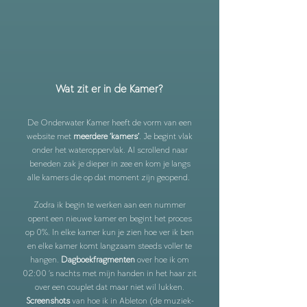
Wat zit er in de Kamer?
De Onderwater Kamer heeft de vorm van een
website met
meerdere ‘kamers’
. Je begint vlak
onder het wateroppervlak. Al scrollend naar
beneden zak je dieper in zee en kom je langs
alle kamers die op dat moment zijn geopend.
Zodra ik begin te werken aan een nummer
opent een nieuwe kamer en begint het proces
op 0%. In elke kamer kun je zien hoe ver ik ben
en elke kamer komt langzaam steeds voller te
hangen.
Dagboekfragmenten
over hoe ik om
02:00 ’s nachts met mijn handen in het haar zit
over een couplet dat maar niet wil lukken.
Screenshots
van hoe ik in Ableton (de muziek-