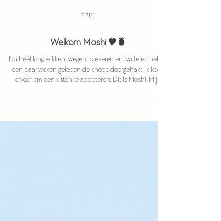
5 apr
Welkom Moshi 🤎🐛
Na héél lang wikken, wegen, piekeren en twijfelen heb ik
een paar weken geleden de knoop doorgehakt. Ik koos
ervoor om een kitten te adopteren: Dit is Moshi! Mijn
fluff-ball van 12 weken. 2,5 jaar geleden overleed mijn
beste maatje, mijn soul animal & mijn ontprikkel
beestje: Eddie. Ik schreef al mijn rouw eruit en maakte
twee nummers over hem: Vreemd en Hij is een Was.
Beide nummers staan op mijn album Blauwdruk wat ik
het jaar daarna uitbracht. Ik heb heel erg gerouwd om