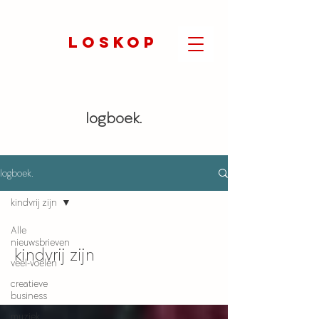
LOSKOP
logboek.
logboek.
kindvrij zijn
Alle
nieuwsbrieven
kindvrij zijn
veel-voelen
creatieve
business
muziek