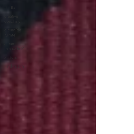
studio
creative
coaching
album 'de
ruimte'
album
'blauwdruk'
autisme
kindvrij zijn