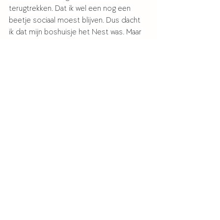
terugtrekken. Dat ik wel een nog een 
beetje sociaal moest blijven. Dus dacht 
ik dat mijn boshuisje het Nest was. Maar 
dat ís het helemaal niet. Mijn boshuisje is 
eerder de bron van waaruit al mijn 
creativiteit ontspruit. 
Een eerste schets van 'De Bron'. Juli 2025.
Mijn nestje. Die zat eigenlijk nog niet in 
mijn ecosysteem. Dus ik besloot een 