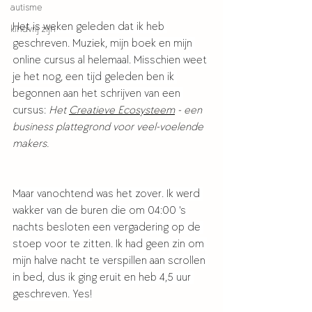
autisme
Het is weken geleden dat ik heb 
kindvrij zijn
geschreven. Muziek, mijn boek en mijn 
online cursus al helemaal. Misschien weet 
je het nog, een tijd geleden ben ik 
begonnen aan het schrijven van een 
cursus: 
Het 
Creatieve Ecosysteem
 - een 
business plattegrond voor veel-voelende 
makers. 
Maar vanochtend was het zover. Ik werd 
wakker van de buren die om 04:00 's 
nachts besloten een vergadering op de 
stoep voor te zitten. Ik had geen zin om 
mijn halve nacht te verspillen aan scrollen 
in bed, dus ik ging eruit en heb 4,5 uur 
geschreven. Yes!