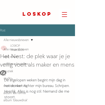
LOSKOP
Post
Alle nieuwsbrieven
LOSKOP
Alle nieuwsbrieven
19 okt 2025
Het Nest: de plek waar je je
veel-voelen
veilig voelt als maker en mens
creatieve business
muziek
🪺
studio
De afgelopen weken begint mijn dag in 
creative coaching
het donker. Achter mijn bureau. Schrijven. 
Heerlijk. Alles is nog stil. Niemand die me 
album 'de ruimte'
stoort. 
album 'blauwdruk'