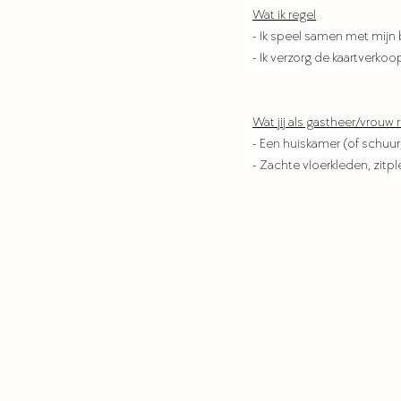
Wat ik regel
- Ik speel samen met mijn b
- Ik verzorg de kaartverk
Wat jij als gastheer/vrouw 
- Een huiskamer (of schuur
- Zachte vloerkleden, zitp