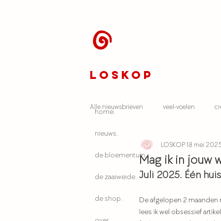
LOSKOP
Alle nieuwsbrieven
veel-voelen
cr
home.
nieuws.
LOSKOP
18 mei 202
album 'blauwdruk'
autisme
de bloementuin.
Mag ik in jouw
Juli 2025. Één hui
de zaaiweide.
de shop.
De afgelopen 2 maanden ma
lees ik wel obsessief arti
over.