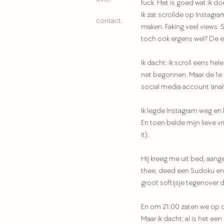
fuck. Het is goed wat ik d
Ik zat scrollde op Instagra
contact.
maken. Faking veel views. 
toch ook ergens wel? De 
Ik dacht: ik scroll eens he
net begonnen. Maar de 1e p
social media account ‘anal
Ik legde Instagram weg en 
En toen belde mijn lieve v
it).
Hij kreeg me uit bed, aang
thee, deed een Sudoku en
groot softijsje tegenover
En om 21:00 zaten we op de 
Maar ik dacht: al is het ee