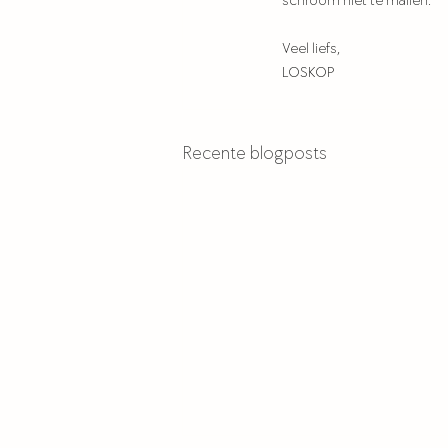
schroom niet te mailen.
Veel liefs,
LOSKOP
Recente blogposts