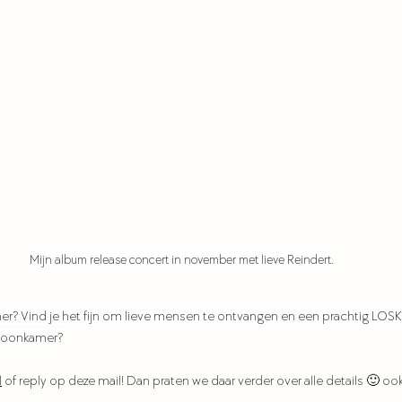
Mijn album release concert in november met lieve Reindert. 
er? Vind je het fijn om lieve mensen te ontvangen en een prachtig LOS
woonkamer? 
l
 of reply op deze mail! Dan praten we daar verder over alle details 🙂 ook