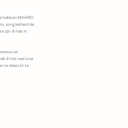
 We hebben KEIHARD 
ns, zong keihard de 
 zijn. Ik heb in 
serieus en 
 ik hier veel over 
lan te delen.En te 