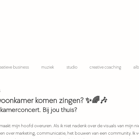
eatieve business
muziek
studio
creative coaching
alb
5
kindvrij zijn
 woonkamer komen zingen? ✨🌈🎶
skamerconcert. Bij jou thuis?
akt mijn hoofd overuren. Als ik niet nadenk over de visuals van mijn n
kelen over marketing, communicatie, het bouwen van een community. Ik v