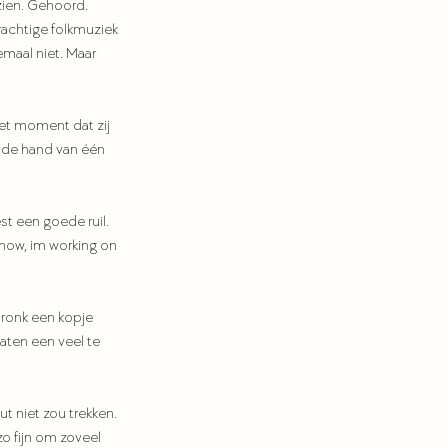
zien. Gehoord.
rachtige folkmuziek 
maal niet. Maar 
het moment dat zij 
n de hand van één 
st een goede ruil. 
know, im working on 
dronk een kopje 
ten een veel te 
t niet zou trekken. 
zo fijn om zoveel 