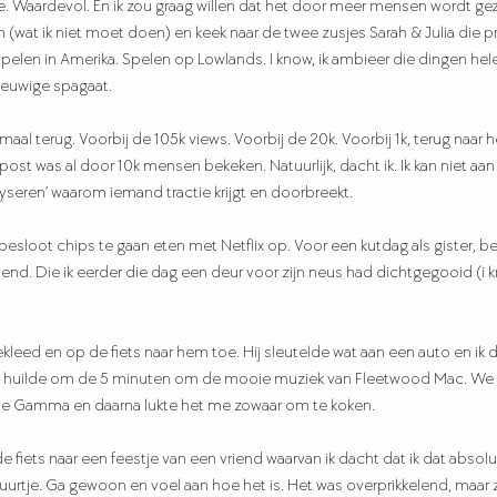
oe. Waardevol. En ik zou graag willen dat het door meer mensen wordt ge
m (wat ik niet moet doen) en keek naar de twee zusjes Sarah & Julia die p
Spelen in Amerika. Spelen op Lowlands. I know, ik ambieer die dingen hele
eeuwige spagaat.
lemaal terug. Voorbij de 105k views. Voorbij de 20k. Voorbij 1k, terug naar 
ost was al door 10k mensen bekeken. Natuurlijk, dacht ik. Ik kan niet aa
yseren’ waarom iemand tractie krijgt en doorbreekt.
besloot chips te gaan eten met Netflix op. Voor een kutdag als gister, be
riend. Die ik eerder die dag een deur voor zijn neus had dichtgegooid (i 
ekleed en op de fiets naar hem toe. Hij sleutelde wat aan een auto en ik 
 huilde om de 5 minuten om de mooie muziek van Fleetwood Mac. We a
 de Gamma en daarna lukte het me zowaar om te koken.
fiets naar een feestje van een vriend waarvan ik dacht dat ik dat absoluu
n uurtje. Ga gewoon en voel aan hoe het is. Het was overprikkelend, maar 