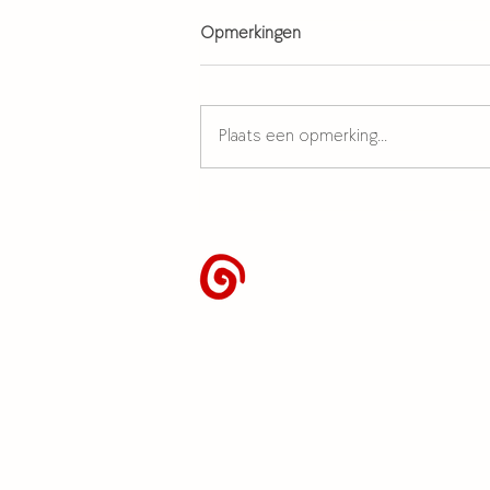
Opmerkingen
Plaats een opmerking...
Tough-love tools ✍️✨ toolkit
voor nd-creatives