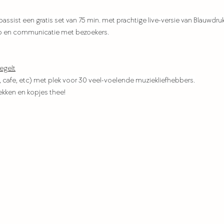
assist een gratis set van 75 min. met prachtige live-versie van Blauwdruk
oop en communicatie met bezoekers.
regelt
, cafe, etc) met plek voor 30 veel-voelende muziekliefhebbers.
lekken en kopjes thee!