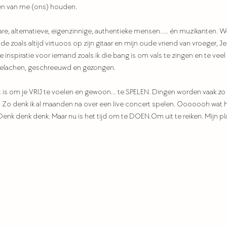
 en van me (ons) houden.
are, alternatieve, eigenzinnige, authentieke mensen….. én muzikanten.
 zoals altijd virtuoos op zijn gitaar en mijn oude vriend van vroeger, Je
jke inspiratie voor iemand zoals ik die bang is om vals te zingen en te veel te
 gelachen, geschreeuwd en gezongen.
et is om je VRIJ te voelen en gewoon… te SPELEN. Dingen worden vaak zo 
 Zo denk ik al maanden na over een live concert spelen. Ooooooh wat heb
Denk denk denk. Maar nu is het tijd om te 
DOEN.Om
 uit te reiken. Mijn p