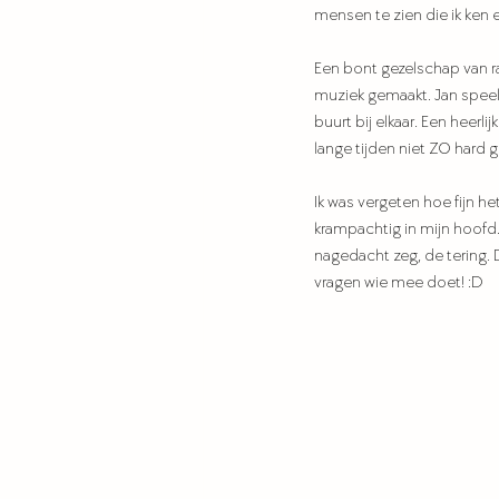
mensen te zien die ik ken
Een bont gezelschap van r
muziek gemaakt. Jan speelde
buurt bij elkaar. Een heerli
lange tijden niet ZO hard
Ik was vergeten hoe fijn h
krampachtig in mijn hoofd.
nagedacht zeg, de tering. 
vragen wie mee doet! :D