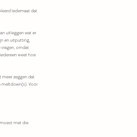
oleerd ledemaat dat 
an uitleggen wat er 
n en uitputting, 
te vragen, omdat 
t iedereen weet hoe 
et meer zeggen dat 
jn meltdown(s). Voor 
e moest met die 