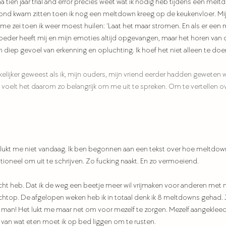
a tien jaar trial and error precies weet wat ik nodig heb tijdens een melt
ond kwam zitten toen ik nog een meltdown kreeg op de keukenvloer. Mi
me zei toen ik weer moest huilen: 'Laat het maar stromen. En als er ee
moeder heeft mij en mijn emoties altijd opgevangen, maar het horen van
n diep gevoel van erkenning en opluchting. Ik hoef het niet alleen te doe
elijker geweest als ik, mijn ouders, mijn vriend eerder hadden geweten 
 voelt het daarom zo belangrijk om me uit te spreken. Om te vertellen 
het lukt me niet vandaag. Ik ben begonnen aan een tekst over hoe meltdown
tioneel om uit te schrijven. Zo fucking naakt. En zo vermoeiend. 
racht heb. Dat ik de weg een beetje meer wil vrijmaken voor anderen met 
chtop. De afgelopen weken heb ik in totaal denk ik 8 meltdowns gehad. 
 man! Het lukt me maar net om voor mezelf te zorgen. Mezelf aangekleed 
n van wat eten moet ik op bed liggen om te rusten. 