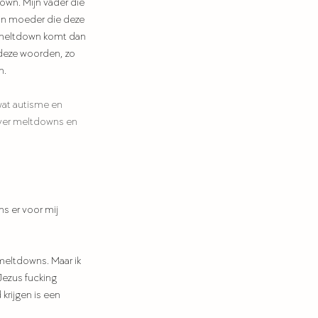
down. Mijn vader die 
jn moeder die deze 
n meltdown komt dan 
 deze woorden, zo 
n.
wat autisme en 
over meltdowns en 
s er voor mij 
meltdowns. Maar ik 
Jezus fucking 
krijgen is een 