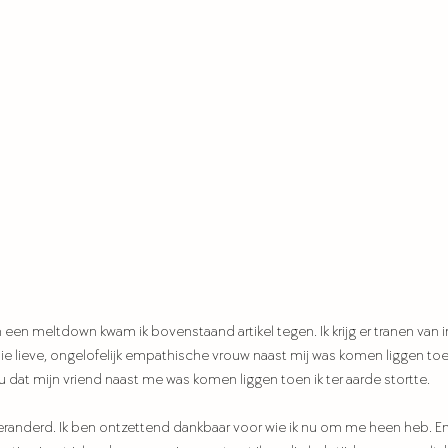
een meltdown kwam ik bovenstaand artikel tegen. Ik krijg er tranen van i
die lieve, ongelofelijk empathische vrouw naast mij was komen liggen toen
wou dat mijn vriend naast me was komen liggen toen ik ter aarde stortte. 
el veranderd. Ik ben ontzettend dankbaar voor wie ik nu om me heen heb. 