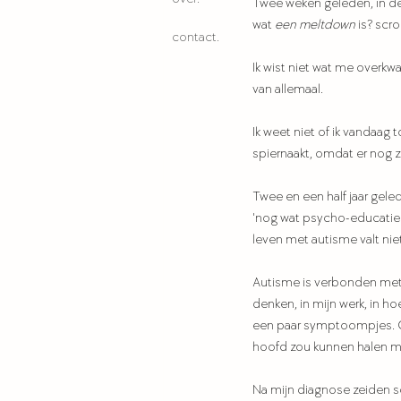
Twee weken geleden, in de
wat 
een meltdown
 is? scr
contact.
Ik wist niet wat me overk
van allemaal. 
Ik weet niet of ik vandaag t
spiernaakt, omdat er nog 
Twee en een half jaar gele
'nog wat psycho-educatie' 
leven met autisme valt nie
Autisme is verbonden met bij
denken, in mijn werk, in ho
een paar symptoompjes. Of
hoofd zou kunnen halen me
Na mijn diagnose zeiden so