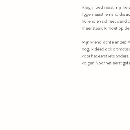
Ik lag in bed naast mijn ker
liggen naast iemand die ad
huilend en schreeuwend de 
meer staan. Ik moet op de g
Mijn vriend lachte en zei: '
nog. Ik dééd ook dramatisch
voor het eerst iets anders.
volgen. Voor het eerst gaf i