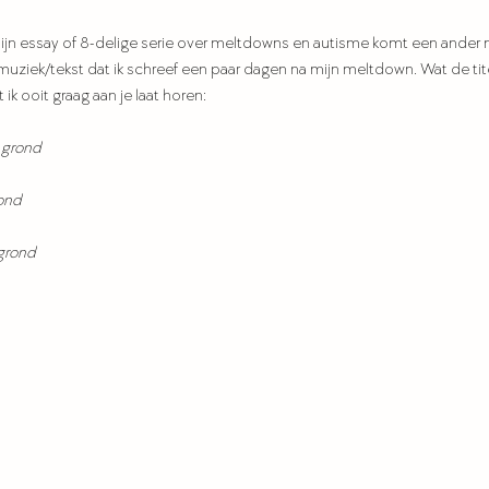
 Mijn essay of 8-delige serie over meltdowns en autisme komt een ander
e muziek/tekst dat ik schreef een paar dagen na mijn meltdown. Wat de tit
 ik ooit graag aan je laat horen:
e grond
mond
 grond