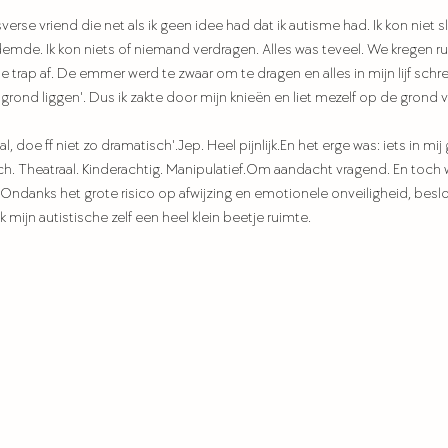
sverse vriend die net als ik geen idee had dat ik autisme had. Ik kon niet sl
emde. Ik kon niets of niemand verdragen. Alles was teveel. We kregen ruzi
trap af. De emmer werd te zwaar om te dragen en alles in mijn lijf schree
rond liggen'. Dus ik zakte door mijn knieën en liet mezelf op de grond va
Val, doe ff niet zo dramatisch'.Jep. Heel pijnlijk.En het erge was: iets in 
. Theatraal. Kinderachtig. 
Manipulatief.Om
 aandacht vragend. En toch 
 Ondanks het grote risico op afwijzing en emotionele onveiligheid, besloot 
k mijn autistische zelf een heel klein beetje ruimte. 