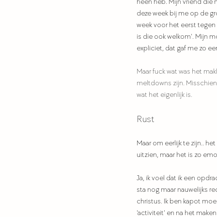
heen heb. Mijn vriend die n
deze week bij me op de gr
week voor het eerst tegen 
is die ook welkom'. Mijn 
expliciet, dat gaf me zo ee
Maar fuck wat was het makk
meltdowns zijn. Misschien
wat het eigenlijk is.
Rust
Maar om eerlijk te zijn.. 
uitzien, maar het is zo emo
Ja, ik voel dat ik een opd
sta nog maar nauwelijks re
christus. Ik ben kapot moe
'activiteit' en na het make