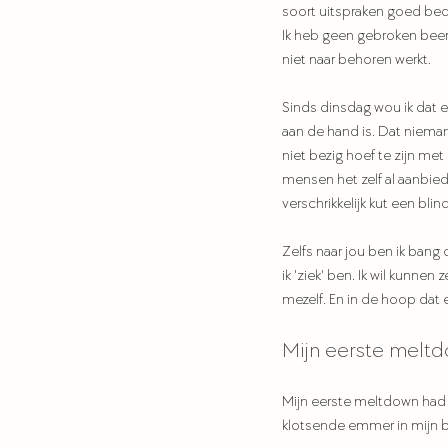
soort uitspraken goed bedo
Ik heb geen gebroken been
niet naar behoren werkt. 
Sinds dinsdag wou ik dat e
aan de hand is. Dat nieman
niet bezig hoef te zijn met
mensen het zelf al aanbied
verschrikkelijk kut een bli
Zelfs naar jou ben ik bang 
ik 'ziek' ben. Ik wil kunne
mezelf. En in de hoop dat 
Mijn eerste meltd
Mijn eerste meltdown had i
klotsende emmer in mijn bu