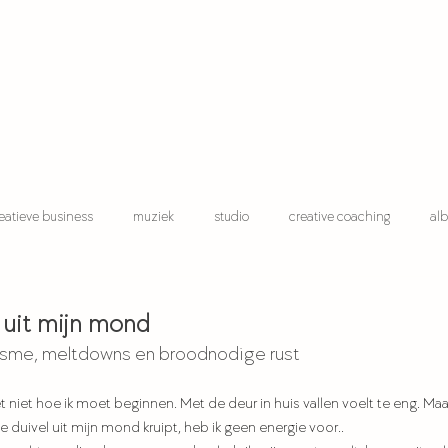
eatieve business
muziek
studio
creative coaching
alb
kindvrij zijn
t uit mijn mond
tisme, meltdowns en broodnodige rust
et niet hoe ik moet beginnen. Met de deur in huis vallen voelt te eng. Maa
 duivel uit mijn mond kruipt, heb ik geen energie voor..