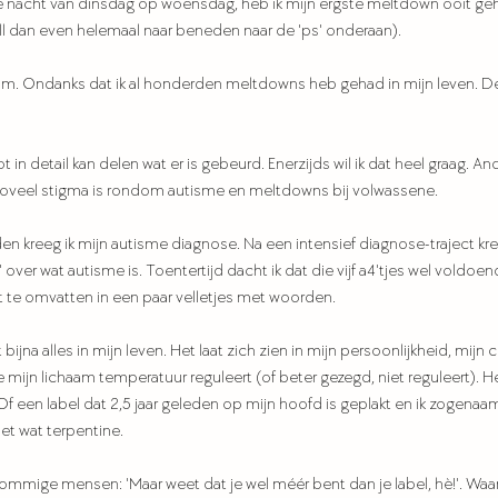
 nacht van dinsdag op woensdag, heb ik mijn ergste meltdown ooit geha
oll dan even helemaal naar beneden naar de 'ps' onderaan). 
wam. Ondanks dat ik al honderden meltdowns heb gehad in mijn leven. De
ot in detail kan delen wat er is gebeurd. Enerzijds wil ik dat heel graag. And
zoveel stigma is rondom autisme en meltdowns bij volwassene.
den kreeg ik mijn autisme diagnose. Na een intensief diagnose-traject kre
over wat autisme is. Toentertijd dacht ik dat die vijf a4'tjes wel voldoe
t te omvatten in een paar velletjes met woorden. 
na alles in mijn leven. Het laat zich zien in mijn persoonlijkheid, mijn cre
e mijn lichaam temperatuur reguleert (of beter gezegd, niet reguleert). H
 een label dat 2,5 jaar geleden op mijn hoofd is geplakt en ik zogenaa
t wat terpentine. 
mmige mensen: 'Maar weet dat je wel méér bent dan je label, hè!'. Waarsch