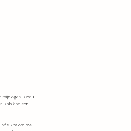
n mijn ogen. Ik wou 
 ik als kind een 
En hóe ik ze om me 