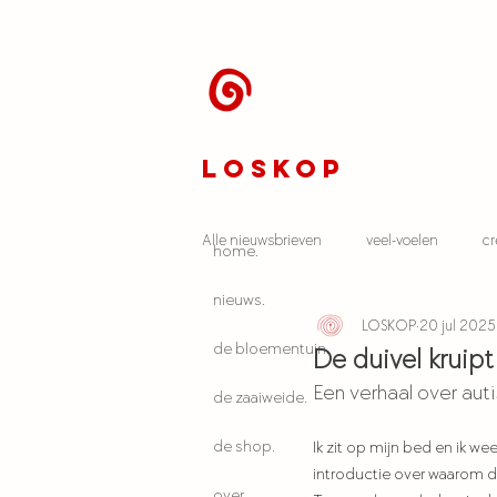
LOSKOP
Alle nieuwsbrieven
veel-voelen
cr
home.
nieuws.
LOSKOP
20 jul 2025
album 'blauwdruk'
autisme
de bloementuin.
De duivel kruip
Een verhaal over au
de zaaiweide.
de shop.
Ik zit op mijn bed en ik we
introductie over waarom de
over.