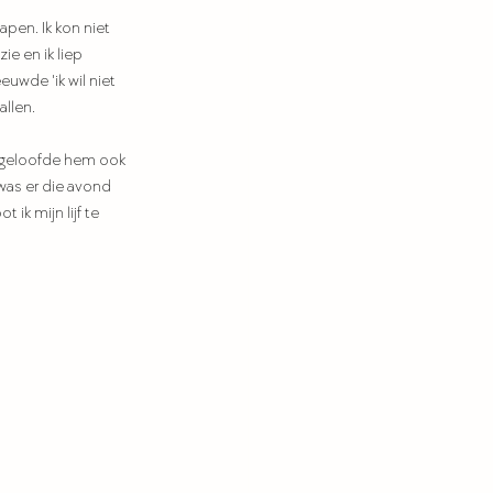
apen. Ik kon niet 
e en ik liep 
uwde 'ik wil niet 
llen. 
mij geloofde hem ook 
was er die avond 
ik mijn lijf te 