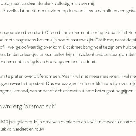
eld, maar ze slaan de plank volledig mis voor mij. 
. En zelfs dat heeft meer invloed op iemands leven dan alleen een geïs
en gebroken been had. Of een blinde darm ontsteking. Zodat ik in 1 zin k
d met vraagtekens boven zijn hoofd naar me kijkt. Dat ik me, naast de pij
 of ik wel geloofwaardig over kom. Dat ik niet bang hoef te zijn om hulp 
en. En dat er kaartjes en een ballon bij mijn ziekenhuisbed staan, omda
nde darm ontsteking is en hoe lang een herstel duurt. 
om te praten over dit fenomeen. Maar ik wil niet meer maskeren. Ik wil ni
n zeggen waar het op staat. Dus vandaag, vertel ik een klein beetje over mi
ergens, iemand, een ander of zichzelf met autisme beter gaat begrijpen. 
own: erg 'dramatisch'
k 10 jaar geleden. Mijn oma was overleden en ik wist niet waar ik naarto
ik vol verdriet en rouw.