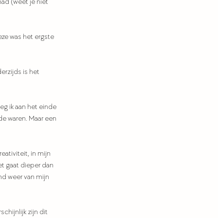
d (weet je niet 
ze was het ergste 
erzijds is het 
eg ik aan het einde 
nde waren. Maar een 
ativiteit, in mijn 
et gaat dieper dan 
md weer van mijn 
ijnlijk zijn dit 