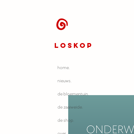
LOSKOP
home.
nieuws.
de bloementuin.
de zaaiweide.
de shop.
over.