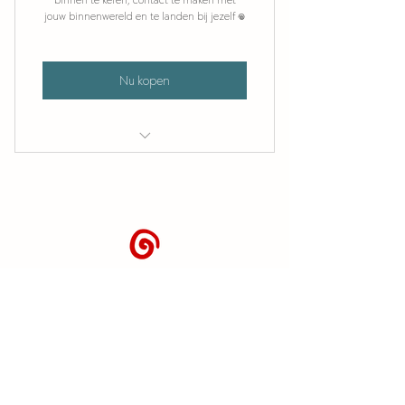
binnen te keren, contact te maken met
jouw binnenwereld en te landen bij jezelf 𖦹
Nu kopen
1x exclusief LOSKOP demo
1x digitale LOSKOP print
Toegang tot het archief met 35x demo's