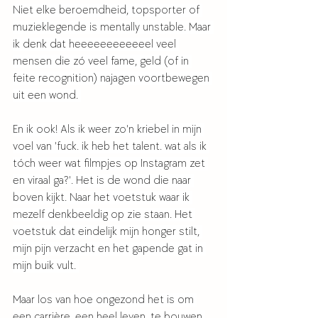
Niet elke beroemdheid, topsporter of 
muzieklegende is mentally unstable. Maar 
ik denk dat heeeeeeeeeeeel veel 
mensen die zó veel fame, geld (of in 
feite recognition) najagen voortbewegen 
uit een wond. 
En ik ook! Als ik weer zo'n kriebel in mijn 
voel van 'fuck. ik heb het talent. wat als ik 
tóch weer wat filmpjes op Instagram zet 
en viraal ga?'. Het is de wond die naar 
boven kijkt. Naar het voetstuk waar ik 
mezelf denkbeeldig op zie staan. Het 
voetstuk dat eindelijk mijn honger stilt, 
mijn pijn verzacht en het gapende gat in 
mijn buik vult. 
Maar los van hoe ongezond het is om 
een carrière, een heel leven, te bouwen 