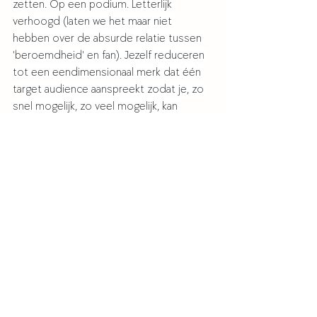
zetten. Op een podium. Letterlijk 
verhoogd (laten we het maar niet 
hebben over de absurde relatie tussen 
'beroemdheid' en fan). Jezelf reduceren 
tot een eendimensionaal merk dat één 
target audience aanspreekt zodat je, zo 
snel mogelijk, zo veel mogelijk, kan 
verkopen. 
Ja, die verslaafde zou zó al die ogen op 
haar gericht willen hebben. In de 
veronderstelling dat ze dan eindelijk 
echt gezien zal worden. Maar ik, de 
Valentina die de bus moet besturen, heb 
helemaal geen zin in zo'n gestoord tour-
schema. Ik trek Utrecht Centraal al niet 
eens haha. Laat staan een leven vol 
drukte en grote groepen mensen.