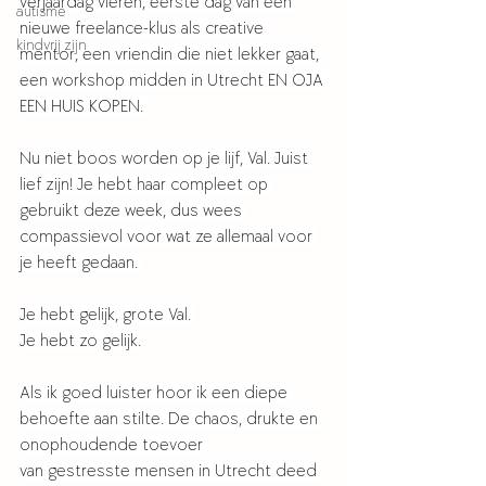
verjaardag vieren, eerste dag van een 
autisme
nieuwe freelance-klus als creative 
kindvrij zijn
mentor, een vriendin die niet lekker gaat, 
een workshop midden in Utrecht EN OJA 
EEN HUIS KOPEN. 
Nu niet boos worden op je lijf, Val. Juist 
lief zijn! Je hebt haar compleet op 
gebruikt deze week, dus wees 
compassievol voor wat ze allemaal voor 
je heeft gedaan. 
Je hebt gelijk, grote Val. 
Je hebt zo gelijk.
Als ik goed luister hoor ik een diepe 
behoefte aan stilte. De chaos, drukte en 
onophoudende toevoer 
van gestresste mensen in Utrecht deed 