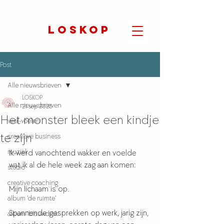
LOSKOP
Post
Alle nieuwsbrieven
LOSKOP
Alle nieuwsbrieven
21 sep 2025
Het monster bleek een kindje
veel-voelen
te zijn
creatieve business
muziek
Ik werd vanochtend wakker en voelde 
wat ik al de hele week zag aan komen: 
studio
creative coaching
Mijn lichaam is op. 
album 'de ruimte'
Spannende gesprekken op werk, jarig zijn, 
album 'blauwdruk'