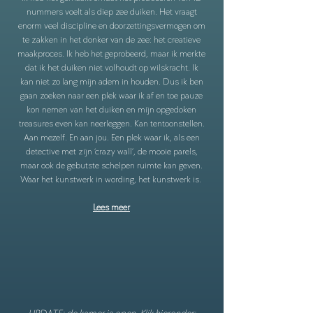
nummers voelt als diep zee duiken. Het vraagt
enorm veel discipline en doorzettingsvermogen om
te zakken in het donker van de zee: het creatieve
maakproces. Ik heb het geprobeerd, maar ik merkte
dat ik het duiken niet volhoudt op wilskracht. Ik
kan niet zo lang mijn adem in houden. Dus ik ben
gaan zoeken naar een plek waar ik af en toe pauze
kon nemen van het duiken en mijn opgedoken
treasures even kan neerleggen. Kan tentoonstellen.
Aan mezelf. En aan jou. Een plek waar ik, als een
detective met zijn ‘crazy wall’, de mooie parels,
maar ook de gebutste schelpen ruimte kan geven.
Waar het kunstwerk in wording, het kunstwerk is.
Lees meer