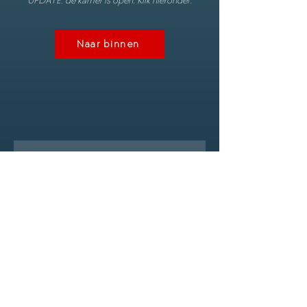
UPDATE: de kamer is open. Klik hieronder:
Naar binnen
De Onderwater Kamer in
Voornaam
E-mail
Waarom wil je diep duiken?