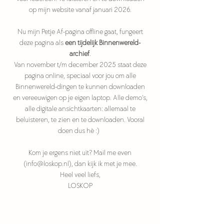
op mijn website vanaf januari 2026.
Nu mijn Petje Af-pagina offline gaat, fungeert
deze pagina als
een tijdelijk Binnenwereld-
archief
.
Van november t/m december 2025 staat deze
pagina online, speciaal voor jou om alle
Binnenwereld-dingen te kunnen downloaden
en vereeuwigen op je eigen laptop. Alle demo's,
alle digitale ansichtkaarten: allemaal te
beluisteren, te zien en te downloaden. Vooral
doen dus hè :)
Kom je ergens niet uit? Mail me even
(
info@loskop.nl
), dan kijk ik met je mee.
Heel veel liefs,
LOSKOP