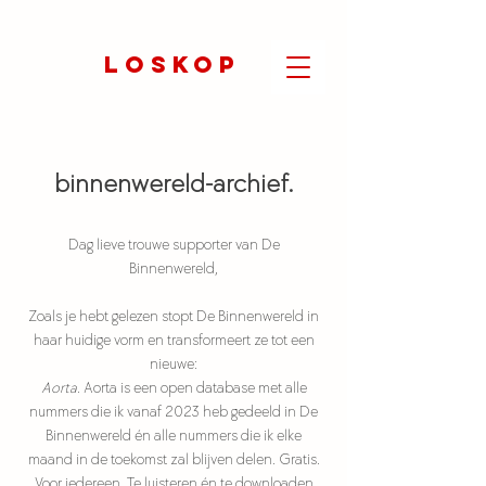
LOSKOP
binnenwereld-archief.
Dag lieve trouwe supporter van De
Binnenwereld,
Zoals je hebt gelezen stopt De Binnenwereld in
haar huidige vorm en transformeert ze tot een
nieuwe:
Aorta
. Aorta is een open database met alle
nummers die ik vanaf 2023 heb gedeeld in De
Binnenwereld én alle nummers die ik elke
maand in de toekomst zal blijven delen. Gratis.
Voor iedereen. Te luisteren én te downloaden